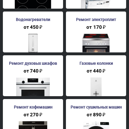
Водонагреватели
Ремонт электроплит
от
450
₽
от
170
₽
Ремонт духовых шкафов
Газовые колонки
от
740
₽
от
440
₽
Ремонт кофемашин
Ремонт сушильных машин
от
270
₽
от
890
₽